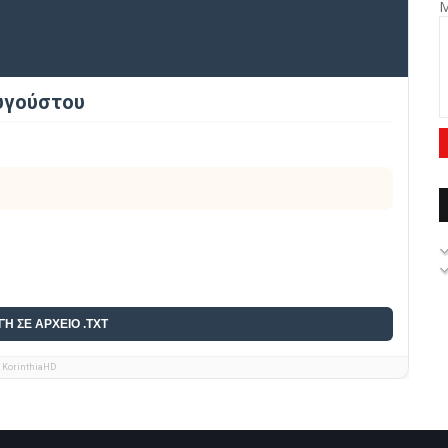
υγούστου
ΓΗ ΣΕ ΑΡΧΕΙΟ .TXT
 KorinthiaHD