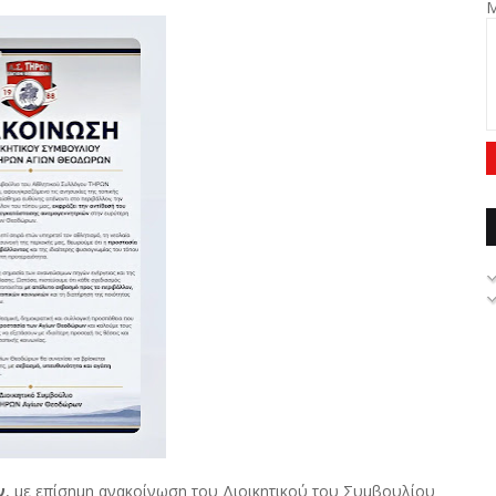
ν
, με επίσημη ανακοίνωση του Διοικητικού του Συμβουλίου