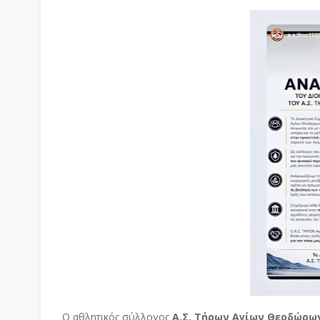
Ο αθλητικός σύλλογος
Α.Σ. Τήρων Αγίων Θεοδώρω