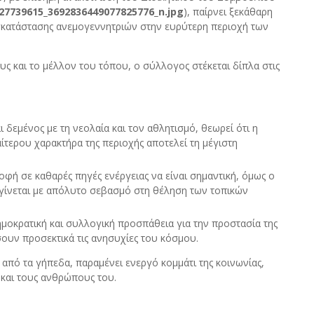
27739615_3692836449077825776_n.jpg
), παίρνει ξεκάθαρη
εγκατάστασης ανεμογεννητριών στην ευρύτερη περιοχή των
ς και το μέλλον του τόπου, ο σύλλογος στέκεται δίπλα στις
 δεμένος με τη νεολαία και τον αθλητισμό, θεωρεί ότι η
ίτερου χαρακτήρα της περιοχής αποτελεί τη μέγιστη
φή σε καθαρές πηγές ενέργειας να είναι σημαντική, όμως ο
α γίνεται με απόλυτο σεβασμό στη θέληση των τοπικών
ημοκρατική και συλλογική προσπάθεια για την προστασία της
σουν προσεκτικά τις ανησυχίες του κόσμου.
 από τα γήπεδα, παραμένει ενεργό κομμάτι της κοινωνίας,
 και τους ανθρώπους του.