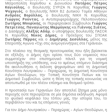
Μητροπολίτη Κορίνθου κ. Διονυσίου
Πατέρας Πέτρο
ς
Καγιούλης
, ο Βουλευτής ΣΥΡΙΖΑ Ν. Κορινθίας
Γιώργος
Ψυχογιός
, ο Βουλευτής ΝΙΚΗ Β2 Δυτικού Τομέα Αθηνών
Ανδρέας Βορύλλας
, ο Βουλευτής ΝΙΚΗ Ν. Κορινθίας
Γιώργος Ρούντας
, ο Αντιπεριφερειάρχης Πελοποννήσου
Σωτήρης Μουρίκης
, οι Περιφερειακοί Σύμβουλοι
Γιώργος
Πετρίτσης
,
Παναγιώτης Μερμύγκης
και
Γιάννης Σιάτος
,
ο Δασάρχης
Αλέξης Αδάμ
, ο υποψήφιος Βουλευτής ΠΑΣΟΚ
Ν. Κορινθίας
Νίκος Δήμας
, ο Πρόεδρος του ΣΠΟΑΚ
Σωτήρης Πέρρας
και ο
Δημήτρης Δεσύλλας
, μέλος της
Επιτροπής Αγώνα «Όχι στις ανεμογεννήτριες στα Γεράνεια».
Στο πλαίσιο της θεσμικής προετοιμασίας που ήδη βρίσκεται
σε εξέλιξη, ο Δήμος έχει ορίσει τους δύο νομικούς που
συμμετείχαν στο επιστημονικό πάνελ για τη νομική
υποστήριξη της υπόθεσης, ενώ το αμέσως επόμενο διάστημα
θα ακολουθήσει η έκδοση ψηφισμάτων από τη Δημοτική
Κοινότητα Λουτρακίου – Περαχώρας, τη Δημοτική Κοινότητα
Αγίων Θεοδώρων, την Τοπική Κοινότητα Πισίων και το
Δημοτικό Συμβούλιο, ώστε η θέση της τοπικής κοινωνίας να
αποτυπωθεί με τον πλέον επίσημο και θεσμικό τρόπο.
Η προστασία των Γερανείων δεν αποτελεί ζήτημα μιας μόνο
περιοχής ούτε περιορίζεται σε μία δημόσια εκδήλωση. Αφορά
το φυσικό κεφάλαιο του τόπου μας, την ιστορία του, το
περιβάλλον του και τις επόμενες γενιές.
Για τον Δήμο Λουτρακίου – Περαχώρας – Αγίων Θεοδώρων, η