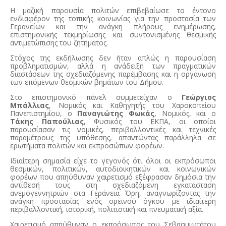
Η μαζική παρουσία πολιτών επιβεβαίωσε το έντονο
ενδιαφέρον της τοπικής κοινωνίας για την προστασία των
Γερανείων και την ανάγκη πλήρους ενημέρωσης,
επιστημονικής τεκμηρίωσης και συντονισμένης θεσμικής
αντιμετώπισης του ζητήματος.
Στόχος της εκδήλωσης δεν ήταν απλώς η παρουσίαση
προβληματισμών, αλλά η ανάδειξη των πραγματικών
διαστάσεων της σχεδιαζόμενης παρέμβασης και η οργάνωση
των επόμενων θεσμικών βημάτων του Δήμου.
Στο επιστημονικό πάνελ συμμετείχαν ο
Γεώργιος
Μπάλλιας
, Νομικός και Καθηγητής του Χαροκοπείου
Πανεπιστημίου, ο
Παναγιώτης Φωκάς
, Νομικός, και ο
Τάκης Παπούλιας
, Φυσικός του ΕΚΠΑ, οι οποίοι
παρουσίασαν τις νομικές, περιβαλλοντικές και τεχνικές
παραμέτρους της υπόθεσης, απαντώντας παράλληλα σε
ερωτήματα πολιτών και εκπροσώπων φορέων.
Ιδιαίτερη σημασία είχε το γεγονός ότι όλοι οι εκπρόσωποι
θεσμικών, πολιτικών, αυτοδιοικητικών και κοινωνικών
φορέων που απηύθυναν χαιρετισμό εξέφρασαν δημόσια την
αντίθεσή τους στη σχεδιαζόμενη εγκατάσταση
ανεμογεννητριών στα Γεράνεια Όρη, αναγνωρίζοντας την
ανάγκη προστασίας ενός ορεινού όγκου με ιδιαίτερη
περιβαλλοντική, ιστορική, πολιτιστική και πνευματική αξία.
Χαιρετισμό απηύθυναν ο εκπρόσωπος του Σεβασμιωτάτου