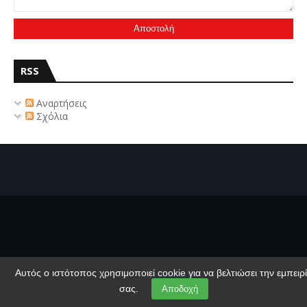
RSS
Αναρτήσεις
Σχόλια
Αυτός ο ιστότοπος χρησιμοποιεί cookie για να βελτιώσει την εμπειρ
σας.
Αποδοχή
Copyright ©
2026
korinthiaHD