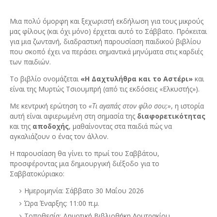
Μια πολύ όμορφη και ξεχωριστή εκδήλωση για τους μικρούς
μας φίλους (και όχι μόνο) έρχεται αυτό το Σάββατο. Πρόκειται
για μια ζωντανή, διαδραστική παρουσίαση παιδικού βιβλίου
που σκοπό έχει να περάσει σημαντικά μηνύματα στις καρδιές
των παιδιών.
Το βιβλίο ονομάζεται
«Η Δαχτυλήθρα και το Αστέρι»
και
είναι της Μυρτώς Τσιουμπρή (από τις εκδόσεις «Ελκυστής»).
Με κεντρική ερώτηση το
«Τι αγαπάς στον φίλο σου;»
, η ιστορία
αυτή είναι αφιερωμένη στη σημασία της
διαφορετικότητας
και της
αποδοχής
, μαθαίνοντας στα παιδιά πώς να
αγκαλιάζουν ο ένας τον άλλον.
Η παρουσίαση θα γίνει το πρωί του Σαββάτου,
προσφέροντας μια δημιουργική διέξοδο για το
Σαββατοκύριακο:
Ημερομηνία:
Σάββατο 30 Μαΐου 2026
Ώρα Έναρξης:
11:00 π.μ.
Τοποθεσία:
Δημοτική Βιβλιοθήκη Λουτρακίου