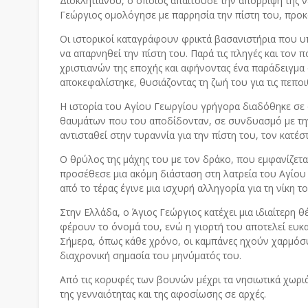
Διοκλητιανού, ο οποίος απαιτούσε την απόρριψη της νέα
Γεώργιος ομολόγησε με παρρησία την πίστη του, προκ
Οι ιστορικοί καταγράφουν φρικτά βασανιστήρια που 
να απαρνηθεί την πίστη του. Παρά τις πληγές και τον 
χριστιανών της εποχής και αφήνοντας ένα παράδειγμα α
αποκεφαλίστηκε, θυσιάζοντας τη ζωή του για τις πεποι
Η ιστορία του Αγίου Γεωργίου γρήγορα διαδόθηκε σε 
θαυμάτων που του αποδίδονταν, σε συνδυασμό με την
αντισταθεί στην τυραννία για την πίστη του, τον κατέ
Ο θρύλος της μάχης του με τον δράκο, που εμφανίζεται
προσέθεσε μια ακόμη διάσταση στη λατρεία του Αγίου 
από το τέρας έγινε μια ισχυρή αλληγορία για τη νίκη τ
Στην Ελλάδα, ο Άγιος Γεώργιος κατέχει μια ιδιαίτερη
φέρουν το όνομά του, ενώ η γιορτή του αποτελεί ευκα
Σήμερα, όπως κάθε χρόνο, οι καμπάνες ηχούν χαρμόσυ
διαχρονική σημασία του μηνύματός του.
Από τις κορυφές των βουνών μέχρι τα νησιωτικά χωριά,
της γενναιότητας και της αφοσίωσης σε αρχές.