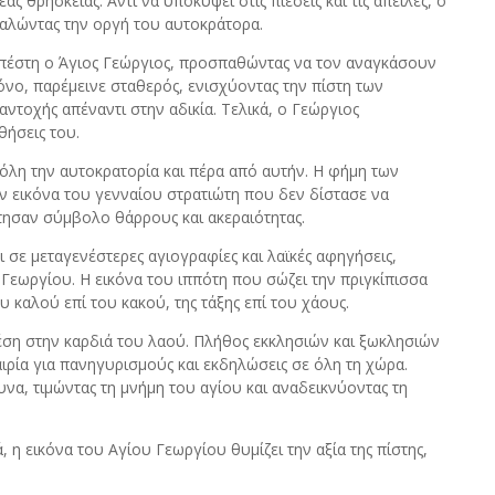
ς θρησκείας. Αντί να υποκύψει στις πιέσεις και τις απειλές, ο
αλώντας την οργή του αυτοκράτορα.
υπέστη ο Άγιος Γεώργιος, προσπαθώντας να τον αναγκάσουν
πόνο, παρέμεινε σταθερός, ενισχύοντας την πίστη των
ντοχής απέναντι στην αδικία. Τελικά, ο Γεώργιος
θήσεις του.
όλη την αυτοκρατορία και πέρα από αυτήν. Η φήμη των
 εικόνα του γενναίου στρατιώτη που δεν δίστασε να
στησαν σύμβολο θάρρους και ακεραιότητας.
 σε μεταγενέστερες αγιογραφίες και λαϊκές αφηγήσεις,
Γεωργίου. Η εικόνα του ιππότη που σώζει την πριγκίπισσα
ου καλού επί του κακού, της τάξης επί του χάους.
 θέση στην καρδιά του λαού. Πλήθος εκκλησιών και ξωκλησιών
ιρία για πανηγυρισμούς και εκδηλώσεις σε όλη τη χώρα.
να, τιμώντας τη μνήμη του αγίου και αναδεικνύοντας τη
 η εικόνα του Αγίου Γεωργίου θυμίζει την αξία της πίστης,