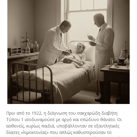
Πριν από το 1922, η διάγνωση του σακχαρώδη διαβήτη
Τύπου 1 ισοδυναμούσε με αργό και επώδυνο θάνατο. Οι
ασθενείς, κυρίως παιδιά, υποβάλλονταν σε εξαντλητικές
δίαιτες «λιμοκτονίας» που απλώς καθυστερούσαν το