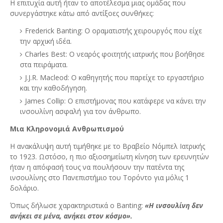
Η επιτυχία αυτή ήταν το αποτέλεσμα μιας ομάδας που
συνεργάστηκε κάτω από αντίξοες συνθήκες:
Frederick Banting: Ο οραματιστής χειρουργός που είχε
την αρχική ιδέα.
Charles Best: Ο νεαρός φοιτητής ιατρικής που βοήθησε
στα πειράματα.
J.J.R. Macleod: Ο καθηγητής που παρείχε το εργαστήριο
και την καθοδήγηση.
James Collip: Ο επιστήμονας που κατάφερε να κάνει την
ινσουλίνη ασφαλή για τον άνθρωπο.
Μια Κληρονομιά Ανθρωπισμού
Η ανακάλυψη αυτή τιμήθηκε με το Βραβείο Νόμπελ Ιατρικής
το 1923. Ωστόσο, η πιο αξιοσημείωτη κίνηση των ερευνητών
ήταν η απόφασή τους να πουλήσουν την πατέντα της
ινσουλίνης στο Πανεπιστήμιο του Τορόντο για μόλις 1
δολάριο.
Όπως δήλωσε χαρακτηριστικά ο Banting:
«Η ινσουλίνη δεν
ανήκει σε μένα, ανήκει στον κόσμο».