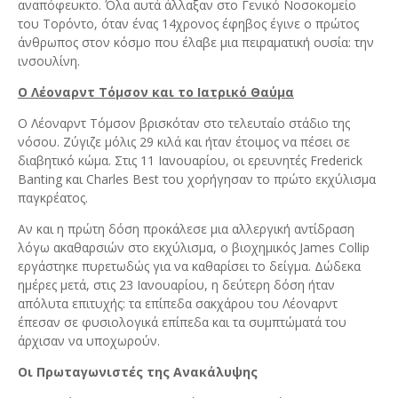
αναπόφευκτο. Όλα αυτά άλλαξαν στο Γενικό Νοσοκομείο
του Τορόντο, όταν ένας 14χρονος έφηβος έγινε ο πρώτος
άνθρωπος στον κόσμο που έλαβε μια πειραματική ουσία: την
ινσουλίνη.
Ο Λέοναρντ Τόμσον και το Ιατρικό Θαύμα
Ο Λέοναρντ Τόμσον βρισκόταν στο τελευταίο στάδιο της
νόσου. Ζύγιζε μόλις 29 κιλά και ήταν έτοιμος να πέσει σε
διαβητικό κώμα. Στις 11 Ιανουαρίου, οι ερευνητές Frederick
Banting και Charles Best του χορήγησαν το πρώτο εκχύλισμα
παγκρέατος.
Αν και η πρώτη δόση προκάλεσε μια αλλεργική αντίδραση
λόγω ακαθαρσιών στο εκχύλισμα, ο βιοχημικός James Collip
εργάστηκε πυρετωδώς για να καθαρίσει το δείγμα. Δώδεκα
ημέρες μετά, στις 23 Ιανουαρίου, η δεύτερη δόση ήταν
απόλυτα επιτυχής: τα επίπεδα σακχάρου του Λέοναρντ
έπεσαν σε φυσιολογικά επίπεδα και τα συμπτώματά του
άρχισαν να υποχωρούν.
Οι Πρωταγωνιστές της Ανακάλυψης