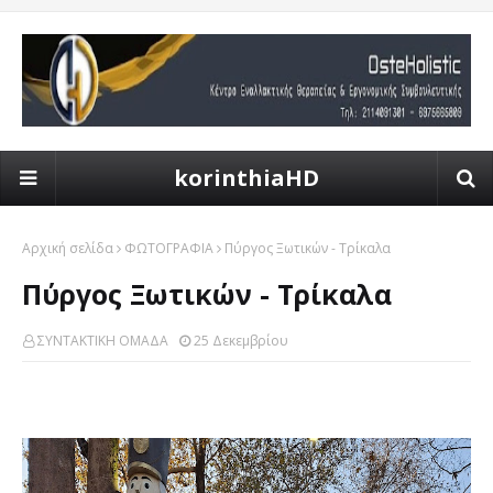
korinthiaHD
Αρχική σελίδα
ΦΩΤΟΓΡΑΦΙΑ
Πύργος Ξωτικών - Τρίκαλα
Πύργος Ξωτικών - Τρίκαλα
ΣΥΝΤΑΚΤΙΚΗ ΟΜΑΔΑ
25 Δεκεμβρίου