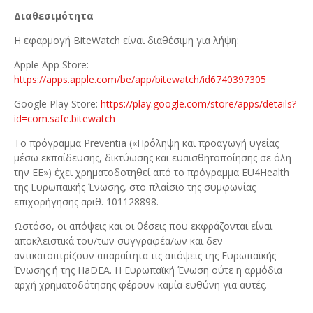
Διαθεσιμότητα
Η εφαρμογή BiteWatch είναι διαθέσιμη για λήψη:
Apple App Store:
https://apps.apple.com/be/app/bitewatch/id6740397305
Google Play Store:
https://play.google.com/store/apps/details?
id=com.safe.bitewatch
Το πρόγραμμα Preventia («Πρόληψη και προαγωγή υγείας
μέσω εκπαίδευσης, δικτύωσης και ευαισθητοποίησης σε όλη
την ΕΕ») έχει χρηματοδοτηθεί από το πρόγραμμα EU4Health
της Ευρωπαϊκής Ένωσης, στο πλαίσιο της συμφωνίας
επιχορήγησης αριθ. 101128898.
Ωστόσο, οι απόψεις και οι θέσεις που εκφράζονται είναι
αποκλειστικά του/των συγγραφέα/ων και δεν
αντικατοπτρίζουν απαραίτητα τις απόψεις της Ευρωπαϊκής
Ένωσης ή της HaDEA. Η Ευρωπαϊκή Ένωση ούτε η αρμόδια
αρχή χρηματοδότησης φέρουν καμία ευθύνη για αυτές.