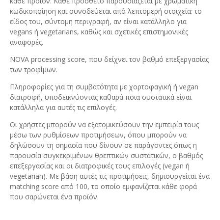
κάθε προϊόν. Κάθε πρόσθετο παρουσιάζεται με χρωματική
κωδικοποίηση και συνοδεύεται από λεπτομερή στοιχεία: το
είδος του, σύντομη περιγραφή, αν είναι κατάλληλο για
vegans ή vegetarians, καθώς και σχετικές επιστημονικές
αναφορές.
NOVA processing score, που δείχνει τον βαθμό επεξεργασίας
των τροφίμων.
Πληροφορίες για τη συμβατότητα με χορτοφαγική ή vegan
διατροφή, υποδεικνύοντας καθαρά ποια συστατικά είναι
κατάλληλα για αυτές τις επιλογές.
Οι χρήστες μπορούν να εξατομικεύσουν την εμπειρία τους
μέσω των ρυθμίσεων προτιμήσεων, όπου μπορούν να
δηλώσουν τη σημασία που δίνουν σε παράγοντες όπως η
παρουσία συγκεκριμένων θρεπτικών συστατικών, ο βαθμός
επεξεργασίας και οι διατροφικές τους επιλογές (vegan ή
vegetarian). Με βάση αυτές τις προτιμήσεις, δημιουργείται ένα
matching score από 100, το οποίο εμφανίζεται κάθε φορά
που σαρώνεται ένα προϊόν.