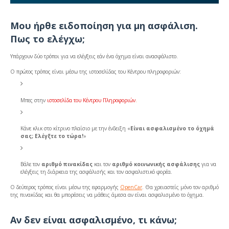
Μου ήρθε ειδοποίηση για μη ασφάλιση.
Πως το ελέγχω;
Υπάρχουν δύο τρόποι για να ελέγξεις εάν ένα όχημα είναι ανασφάλιστο.
Ο πρώτος τρόπος είναι μέσω της ιστοσελίδας του Κέντρου πληροφοριών:
Μπες στην
ιστοσελίδα του Κέντρου Πληροφοριών
.
Κάνε κλικ στο κίτρινο πλαίσιο με την ένδειξη «
Είναι ασφαλισμένο το όχημά
σας; Ελέγξτε το τώρα!
»
Βάλε τον
αριθμό πινακίδας
και τον
αριθμό κοινωνικής ασφάλισης
για να
ελέγξεις τη διάρκεια της ασφάλισής και τον ασφαλιστικό φορέα.
Ο δεύτερος τρόπος είναι μέσω της εφαρμογής
OpenCar
. Θα χρειαστείς μόνο τον αριθμό
της πινακίδας και θα μπορέσεις να μάθεις άμεσα αν είναι ασφαλισμένο το όχημα.
Αν δεν είναι ασφαλισμένο, τι κάνω;