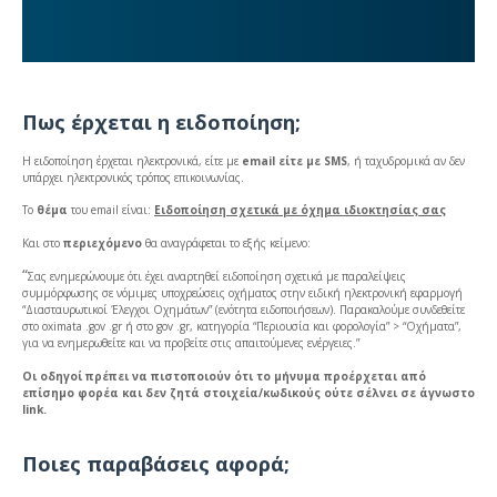
Πως έρχεται η ειδοποίηση;
Η ειδοποίηση έρχεται ηλεκτρονικά, είτε με
email είτε με SMS
, ή ταχυδρομικά αν δεν
υπάρχει ηλεκτρονικός τρόπος επικοινωνίας.
Το
θέμα
του email είναι:
Ειδοποίηση σχετικά με όχημα ιδιοκτησίας σας
Και στο
περιεχόμενο
θα αναγράφεται το εξής κείμενο:
“
Σας ενημερώνουμε ότι έχει αναρτηθεί ειδοποίηση σχετικά με παραλείψεις
συμμόρφωσης σε νόμιμες υποχρεώσεις οχήματος στην ειδική ηλεκτρονική εφαρμογή
“Διασταυρωτικοί Έλεγχοι Οχημάτων” (ενότητα ειδοποιήσεων). Παρακαλούμε συνδεθείτε
στο oximata .gov .gr ή στο gov .gr, κατηγορία “Περιουσία και φορολογία” > “Οχήματα”,
για να ενημερωθείτε και να προβείτε στις απαιτούμενες ενέργειες.”
Οι οδηγοί πρέπει να πιστοποιούν ότι το μήνυμα προέρχεται από
επίσημο φορέα και δεν ζητά στοιχεία/κωδικούς ούτε σέλνει σε άγνωστο
link.
Ποιες παραβάσεις αφορά;