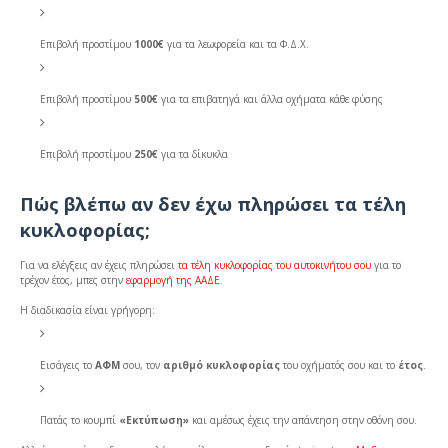
Επιβολή προστίμου
1000€
για τα λεωφορεία και τα Φ.Δ.Χ.
Επιβολή προστίμου
500€
για τα επιβατηγά και άλλα οχήματα κάθε φύσης
Επιβολή προστίμου
250€
για τα δίκυκλα
Πώς βλέπω αν δεν έχω πληρώσει τα τέλη
κυκλοφορίας;
Για να ελέγξεις αν έχεις πληρώσει
τα τέλη κυκλοφορίας του αυτοκινήτου σου
για το
τρέχον έτος, μπες στην
εφαρμογή της ΑΑΔΕ
.
Η διαδικασία είναι γρήγορη:
Εισάγεις το
ΑΦΜ
σου, τον
αριθμό κυκλοφορίας
του οχήματός σου και το
έτος
.
Πατάς το κουμπί
«Εκτύπωση»
και αμέσως έχεις την απάντηση στην οθόνη σου.