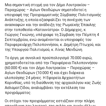
Μια σημαντική στιγμή για τον Δήμο Λουτρακίου –
Περαχώρας – Αγίων Θεοδώρων σηματοδοτεί η
υπογραφή της Προγραμματικής Σύμβασης Πολιτισμικής
Ανάπτυξης, η οποία εξασφαλίζει τη συνέχιση των
ανασκαφών και την ανάδειξη της Ρωμαϊκής Έπαυλης
στην τοποθεσία «Κατουνίστρα». Ο Δήμαρχος, κ.
Γιώργος Γκιώνης, υπέγραψε τη Σύμβαση την Πέμπτη 4
Σεπτεμβρίου, ενώ αναμένονται οι υπογραφές του
Περιφερειάρχη Πελοποννήσου, κ. Δημήτρη Πτωχού, και
της Υπουργού Πολιτισμού, κ. Λίνας Μενδώνη.
Το έργο, με συνολικό προϋπολογισμό 70.000 ευρώ,
χρηματοδοτείται από την Περιφέρεια Πελοποννήσου
(60.000 €) και τον Δήμο Λουτρακίου – Περαχώρας –
Αγίων Θεοδώρων (10.000 €) και έχει διάρκεια
υλοποίησης 24 μήνες. Η Εφορεία Αρχαιοτήτων
Κορινθίας, υπό τη διεύθυνση της αρχαιολόγου κας Ζωής
Ασλαματζίδου, αναλαμβάνει την εκτέλεση του
προγράμματος.
Οι στόχοι του προγράμματος εστιάζουν στην πλήρη
αποκάλυψη του λουτρού, της αυλής και τυχόν άλλων