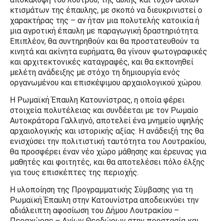
κτισμάτων της έπαυλης, με σκοπό να διευκρινιστεί ο
χαρακτήρας της – αν ήταν μια πολυτελής κατοικία ή
μια αγροτική έπαυλη με παραγωγική δραστηριότητα.
Επιπλέον, θα συντηρηθούν και θα προστατευθούν τα
κινητά και ακίνητα ευρήματα, θα γίνουν φωτογραφικές
και αρχιτεκτονικές καταγραφές, και θα εκπονηθεί
μελέτη ανάδειξης με στόχο τη δημιουργία ενός
οργανωμένου και επισκέψιμου αρχαιολογικού χώρου.
Η Ρωμαϊκή Έπαυλη Κατουνίστρας, η οποία φέρει
στοιχεία πολυτέλειας και συνδέεται με τον Ρωμαίο
Αυτοκράτορα Γαλλιηνό, αποτελεί ένα μνημείο υψηλής
αρχαιολογικής και ιστορικής αξίας. Η ανάδειξή της θα
ενισχύσει την πολιτιστική ταυτότητα του Λουτρακίου,
θα προσφέρει έναν νέο χώρο μάθησης και έρευνας για
μαθητές και φοιτητές, και θα αποτελέσει πόλο έλξης
για τους επισκέπτες της περιοχής.
Η υλοποίηση της Προγραμματικής Σύμβασης για τη
Ρωμαϊκή Έπαυλη στην Κατουνίστρα αποδεικνύει την
αδιάλειπτη αφοσίωση του Δήμου Λουτρακίου –
Περαχώρας – Αγίων Θεοδώρων στην προστασία και