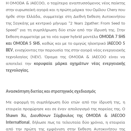
Η OMODA & JAECOO, ο ταχύτερα αναπτυσσόμενος νέος παίκτης
στην ευρωπαϊκή αγορά και η πρώτη μάρκα του Ομίλου Chery που
ήρθε στην Ελλάδα, συμμετείχε στη Διεθνή Έκθεση Αυτοκινήτου
της Σαγκάης με κεντρικό μήνυμα “2 Years 2gather: From Seed to
Speed” για τη συμπλήρωση δύο ετών από την ίδρυσή της. Στην
Έκθεση συμμετείχε με τα νέα super hybrid μοντέλα
OMODA
7 SHS
και
OMODA
5 SHS
, καθώς και με το αμιγώς ηλεκτρικό
JAECOO
5
BEV
, ενισχύοντας την παρουσία της στην αγορά νέας ενεργειακής
τεχνολογίας (
NEV
). Όραμα της
OMODA
&
JAECOO
είναι να
αποτελεί την
κορυφαία μάρκα οχημάτων νέας ενεργειακής
τεχνολογίας
.
Ανασκόπηση διετίας και στρατηγικός σχεδιασμός
M
ε αφορμή τη συμπλήρωση δύο ετών από την ίδρυσή της, η
εταιρεία προχώρησε και σε έναν απολογισμό της πορείας της. Ο
Shawn
Xu
, Διευθύνων Σύμβουλος της
OMODA
&
JAECOO
International
, δήλωσε πως τα τελευταία δύο χρόνια, η εταιρεία
από την πρώτη της εμφάνιση στην Έκθεση Αυτοκινήτου της