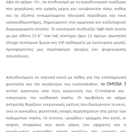
όψη σε σχήμα «Χ», σε συνδυασμό με το αεροδυναμικό αμάξωμα
που χαμηλώνει στο εμπρός μέρος και ανυψώνεται πίσω, καθώς
και τα έξυπνα ενσωματωμένα πλευρικά παράθυρα και τους
υαλοκαθαριστήρες, δημιουργούν ένα αρμονικό και καλλιτεχνικά
διαμορφωμένο σύνολο. Το εσωτερικό συνδυάζει
high
-
tech
άνεση
με μια οθόνη 15,6’’
star
-
rail
, σύστημα ήχου 12 ηχείων, φωνητικό
έλεγχο τεσσάρων ζωνών και
VIP
καθίσματα με λειτουργία μασάζ,
προσφέροντας μια ατμόσφαιρα ησυχίας και ψυχαγωγικής
πολυτέλειας.
Απευθυνόμενο σε νεανικό κοινό με πάθος για την επιστημονική
φαντασία και την κουλτούρα του
customization
,
το
OMODA
3
αντλεί έμπνευση από τους κεραυνούς του
O
-
Universe
και
απογειώνει την αισθητική
mecha
. Οι προβολείς σε σχήμα
αστραπής θυμίζουν ενεργειακές ακτίνες που διαπερνούν το κενό,
ενώ οι γωνιώδεις φωτιστικές εσοχές παραπέμπουν στα μάτια των
πολεμιστών mecha. Οι έντονες «μυώδεις» γραμμές στο καπό, οι
κοφτές πτυχώσεις που κατά μήκος του οχήματος και η
χαμηλωμένη εμπρόσθια στάση χαρίζουν στο μοντέλο μία