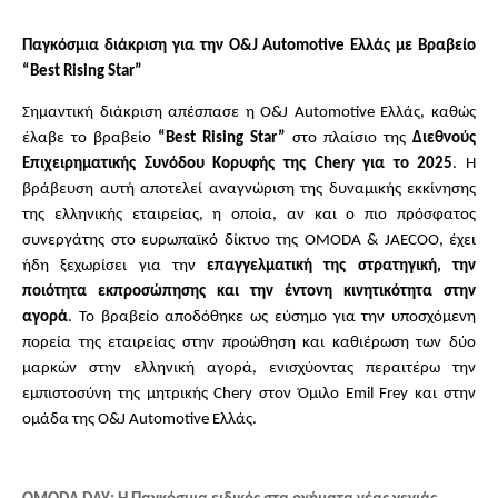
Παγκόσμια διάκριση για την O&
J
Automotive
Ελλάς με Βραβείο
“
Best
Rising
Star
”
Σημαντική διάκριση απέσπασε η O&J Automotive Ελλάς, καθώς
έλαβε το βραβείο
“Best Rising Star”
στο πλαίσιο της
Διεθνούς
Επιχειρηματικής Συνόδου Κορυφής της Chery για το 2025
. Η
βράβευση αυτή αποτελεί αναγνώριση της δυναμικής εκκίνησης
της ελληνικής εταιρείας, η οποία, αν και ο πιο πρόσφατος
συνεργάτης στο ευρωπαϊκό δίκτυο της OMODA & JAECOO, έχει
ήδη ξεχωρίσει για την
επαγγελματική της στρατηγική, την
ποιότητα εκπροσώπησης και την έντονη κινητικότητα στην
αγορά
. Το βραβείο αποδόθηκε ως εύσημο για την υποσχόμενη
πορεία της εταιρείας στην προώθηση και καθιέρωση των δύο
μαρκών στην ελληνική αγορά, ενισχύοντας περαιτέρω την
εμπιστοσύνη της μητρικής Chery στον Όμιλο Emil Frey και στην
ομάδα της O&J Automotive Ελλάς.