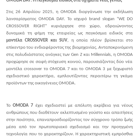
OMODA
DAY
: Η Παγκόσμια ειδικός στα οχήματα νέας γενιάς
Στις 26 Απριλίου 2025, η
OMODA
διοργάνωσε την εκδήλωση
λανσαρίσματος
OMODA
DAY
. Το ισχυρό
brand
slogan
“
WE
DO
CROSSOVER
RIGHT
” κυριάρχησε στο χώρο, εδραιώνοντας
δυναμικά τη φήμη της εταιρείας ως παγκόσμια ειδικός στα
μοντέλα
CROSSOVER
και
SUV
, η οποία πλέον βρίσκεται στο
επίκεντρο του ενδιαφέροντος της βιομηχανίας. Ανταποκρινόμενη
στις πολυδιάστατες ανάγκες των
Gen
Z
και
Millennials
, η
OMODA
προχώρησε σε σαφή στόχευση κοινού, παρουσιάζοντας δύο νέα
μοντέλα
crossover
το
OMODA
7 και το
OMODA
3 με ξεχωριστό
σχεδιαστικό χαρακτήρα, εμπλουτίζοντας περαιτέρω τη γκάμα
προϊόντων της οικογένειας
OMODA
.
Το
OMODA
7
έχει σχεδιαστεί με απόλυτη ακρίβεια για νέους
ανθρώπους που διαθέτουν εκλεπτυσμένο γούστο και απαιτήσεις
στην ποιότητα, επαναπροσδιορίζοντας τον σύγχρονο τρόπο ζωής
μέσα από τον πρωτοποριακό σχεδιασμό και την προηγμένη
τεχνολογία που το χαρακτηρίζουν. Η χαρακτηριστική εμπρόσθια