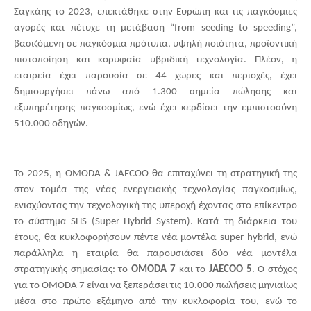
Σαγκάης το 2023, επεκτάθηκε στην Ευρώπη και τις παγκόσμιες
αγορές και πέτυχε τη μετάβαση “
from
seeding
to
speeding
”,
βασιζόμενη σε παγκόσμια πρότυπα, υψηλή ποιότητα, προϊοντική
πιστοποίηση και κορυφαία υβριδική τεχνολογία. Πλέον, η
εταιρεία έχει παρουσία σε 44 χώρες και περιοχές, έχει
δημιουργήσει πάνω από 1.300 σημεία πώλησης και
εξυπηρέτησης παγκοσμίως, ενώ έχει κερδίσει την εμπιστοσύνη
510.000 οδηγών.
Το 2025, η
OMODA
&
JAECOO
θα επιταχύνει τη στρατηγική της
στον τομέα της νέας ενεργειακής τεχνολογίας παγκοσμίως,
ενισχύοντας την τεχνολογική της υπεροχή έχοντας στο επίκεντρο
το σύστημα
SHS
(
Super
Hybrid
System
). Κατά τη διάρκεια του
έτους, θα κυκλοφορήσουν πέντε νέα μοντέλα
super
hybrid
, ενώ
παράλληλα η εταιρία θα παρουσιάσει δύο νέα μοντέλα
στρατηγικής σημασίας: το
OMODA
7
και το
JAECOO
5
. Ο στόχος
για το
OMODA
7 είναι να ξεπεράσει τις 10.000 πωλήσεις μηνιαίως
μέσα στο πρώτο εξάμηνο από την κυκλοφορία του, ενώ το